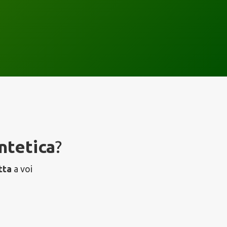
ntetica
?
tta
a voi